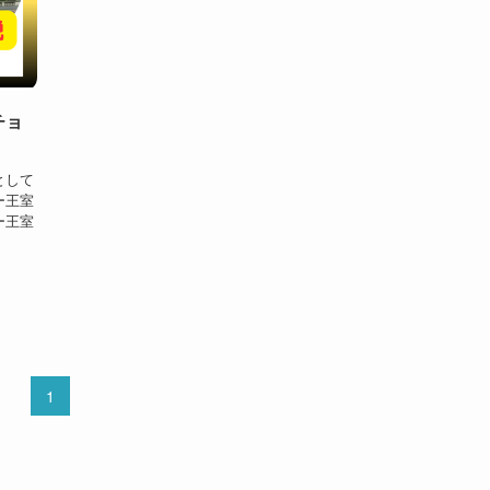
チョ
として
ー王室
ー王室
1